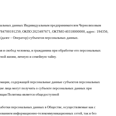
ональных данных Индивидуальным предпринимателем Чернолиховым
784700191259, ОКПО 2023497671, ОКТМО 40318000000, адрес: 194356,
6) (далее – Оператор) субъектов персональных данных.
в и свобод человека, и гражданина при обработке его персональных
тной жизни, личную и семейную тайну.
ормации, содержащей персональные данные субъектов персональных
ие лица могут получить о субъекте персональных данных при
оящая Политика является общедоступной
работки персональных данных в Обществе, осуществляемые как с
ьзованием ин­формационно-телекоммуникационных сетей, так и без