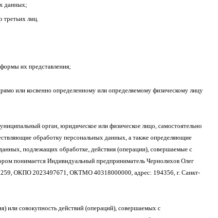
х данных;
 третьих лиц.
 формы их представления;
рямо или косвенно определенному или определяемому физическому лицу
униципальный орган, юридическое или физическое лицо, самостоятельно
ществляющие обработку персональных данных, а также определяющие
данных, подлежащих обработке, действия (операции), совершаемые с
ором понимается Индивидуальный предприниматель Чернолихов Олег
59, ОКПО 2023497671, ОКТМО 40318000000, адрес: 194356, г. Санкт-
) или совокупность действий (операций), совершаемых с