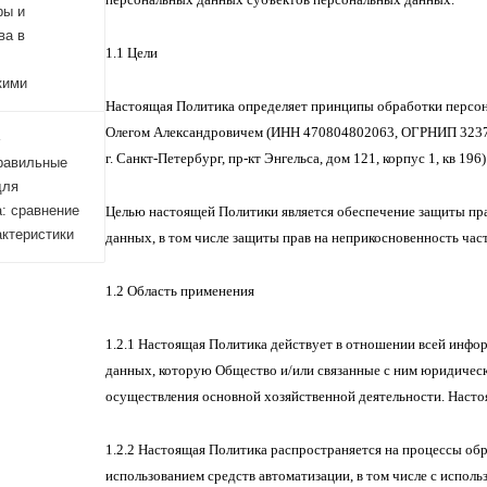
ры и
ва в
1.1 Цели
кими
Настоящая Политика определяет принципы обработки перс
Олегом Александровичем (ИНН 470804802063, ОГРНИП 323
4
г. Санкт-Петербург, пр-кт Энгельса, дом 121, корпус 1, кв 19
равильные
для
: сравнение
Целью настоящей Политики является обеспечение защиты пра
актеристики
данных, в том числе защиты прав на неприкосновенность час
1.2 Область применения
1.2.1 Настоящая Политика действует в отношении всей инф
данных, которую Общество и/или связанные с ним юридическ
осуществления основной хозяйственной деятельности. Наст
1.2.2 Настоящая Политика распространяется на процессы об
использованием средств автоматизации, в том числе с испол