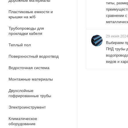
Дорожные материалы
типы, разме
преимущест
Пластиковые емкости и
сравнении с
крышки на ж/б
металличес
Трубопроводы для
прокладки кабеля
29 июня 202
Выбираем п
Теплый пол
ПНД трубы 
водопровода
Поверхностный водоотвод
видов и хар
Водосточная система
Монтажные материалы
Двухслойные
гофрированные трубы
Электроинструмент
Климатическое
оборудование