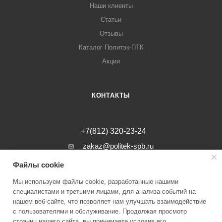
Наши клиенты
Статьи
Отзывы
Каталог Политэк-ПТК
Акции
КОНТАКТЫ
+7(812) 320-23-24
zakaz@politek-spb.ru
Файлы cookie
г. Санкт-Петербург, Минеральная ул, д.
31, лит. В, помещение 1-Н, офис 23
Мы используем файлы cookie, разработанные нашими
специалистами и третьими лицами, для анализа событий на
нашем веб-сайте, что позволяет нам улучшать взаимодействие
с пользователями и обслуживание. Продолжая просмотр
страниц нашего сайта, вы принимаете условия его