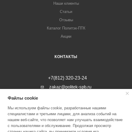
Наши клиенты
Статьи
Отзывы
Каталог Политэк-ПТК
Акции
КОНТАКТЫ
+7(812) 320-23-24
zakaz@politek-spb.ru
Файлы cookie
г. Санкт-Петербург, Минеральная ул, д.
31, лит. В, помещение 1-Н, офис 23
Мы используем файлы cookie, разработанные нашими
специалистами и третьими лицами, для анализа событий на
нашем веб-сайте, что позволяет нам улучшать взаимодействие
с пользователями и обслуживание. Продолжая просмотр
страниц нашего сайта, вы принимаете условия его