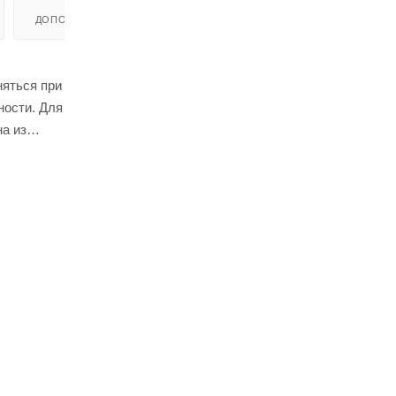
ДОПОЛНИТЕЛЬНО
няться при
ности. Для
а из
 Есть