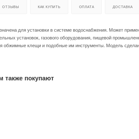
ОТЗЫВЫ
КАК КУПИТЬ
ОПЛАТА
ДОСТАВКА
начена для установки в системе водоснабжения. Может приме
ельных установок, газового оборудования, пищевой промышлен
я обжимные клещи и подобные им инструменты. Модель сделан
йкого и не склонного к покрытию ржавчиной материала — латуни.
м также покупают