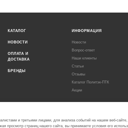
КАТАЛОГ
ИНФОРМАЦИЯ
НОВОСТИ
Новости
Вопрос-ответ
ОПЛАТА И
Наши клиенты
ДОСТАВКА
Статьи
БРЕНДЫ
Отзывы
Каталог Политэк-ПТК
Акции
листами и третьими лицами, для анализа событий на нашем веб-сайте,
ая просмотр страниц нашего сайта, вы принимаете условия его исполь