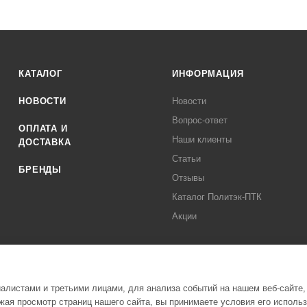
КАТАЛОГ
ИНФОРМАЦИЯ
НОВОСТИ
Новости
Вопрос-ответ
ОПЛАТА И
Наши клиенты
ДОСТАВКА
Статьи
БРЕНДЫ
Отзывы
Каталог Политэк-ПТК
Акции
листами и третьими лицами, для анализа событий на нашем веб-сайте,
ая просмотр страниц нашего сайта, вы принимаете условия его исполь