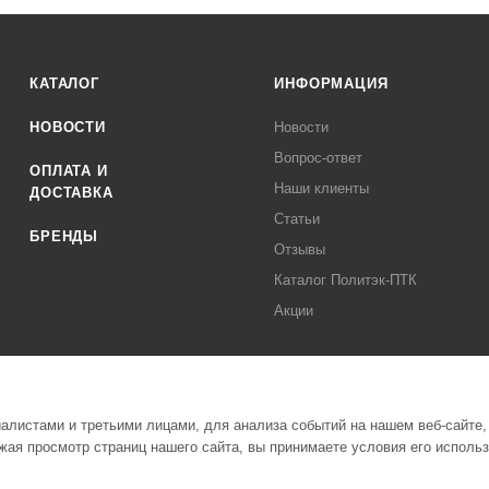
КАТАЛОГ
ИНФОРМАЦИЯ
НОВОСТИ
Новости
Вопрос-ответ
ОПЛАТА И
Наши клиенты
ДОСТАВКА
Статьи
БРЕНДЫ
Отзывы
Каталог Политэк-ПТК
Акции
листами и третьими лицами, для анализа событий на нашем веб-сайте,
ая просмотр страниц нашего сайта, вы принимаете условия его исполь
Полити
стемы Политэк СПБ Все права защищены