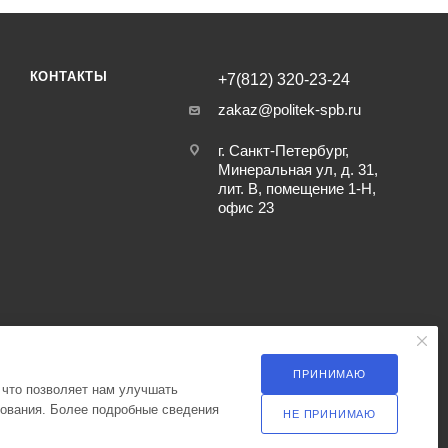
КОНТАКТЫ
+7(812) 320-23-24
zakaz@politek-spb.ru
г. Санкт-Петербург,
Минеральная ул, д. 31,
лит. В, помещение 1-Н,
офис 23
ПРИНИМАЮ
 что позволяет нам улучшать
зования. Более подробные сведения
НЕ ПРИНИМАЮ
ка оператора в отношении обработки персональных данных