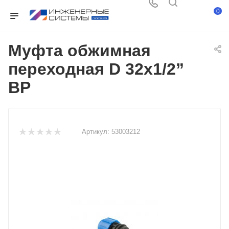
0
Муфта обжимная
переходная D 32х1/2”
ВР
Артикул:
53003212