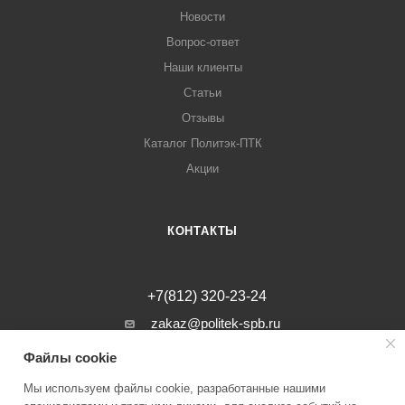
Новости
Вопрос-ответ
Наши клиенты
Статьи
Отзывы
Каталог Политэк-ПТК
Акции
КОНТАКТЫ
+7(812) 320-23-24
zakaz@politek-spb.ru
Файлы cookie
г. Санкт-Петербург, Минеральная ул, д.
31, лит. В, помещение 1-Н, офис 23
Мы используем файлы cookie, разработанные нашими