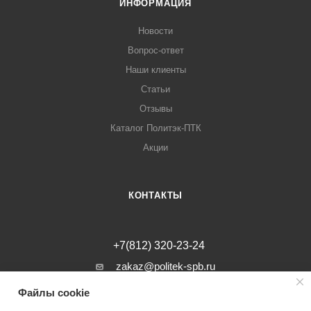
ИНФОРМАЦИЯ
Новости
Вопрос-ответ
Наши клиенты
Статьи
Отзывы
Каталог Политэк-ПТК
Акции
КОНТАКТЫ
+7(812) 320-23-24
zakaz@politek-spb.ru
Файлы cookie
г. Санкт-Петербург, Минеральная ул, д.
31, лит. В, помещение 1-Н, офис 23