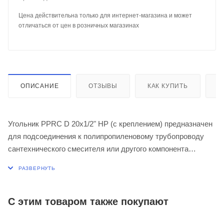
Цена действительна только для интернет-магазина и может
отличаться от цен в розничных магазинах
ОПИСАНИЕ
ОТЗЫВЫ
КАК КУПИТЬ
О
Угольник PPRC D 20х1/2" НР (с креплением) предназначен
для подсоединения к полипропиленовому трубопроводу
сантехнического смесителя или другого компонента
инженерной системы с резьбовым подключением.
Изготавливается из полипропилена (Polypropylene random
copolymer – полипропилен тип 3). Монтаж со стороны
полипропиленового трубопровода осуществляется
С этим товаром также покупают
методом раструбной сварки.