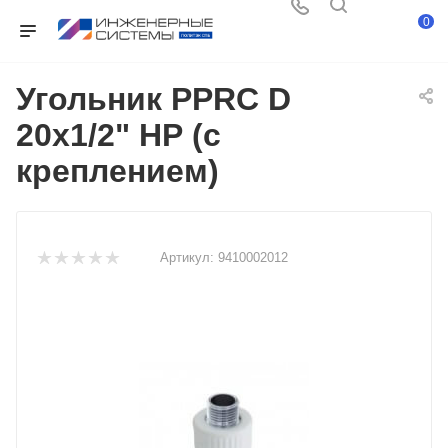
0
Угольник PPRC D
20х1/2" НР (с
креплением)
Артикул:
9410002012