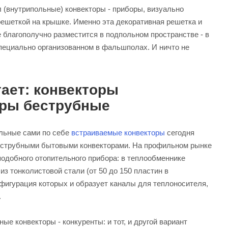
л (внутрипольные) конвекторы - приборы, визуально
ешеткой на крышке. Именно эта декоративная решетка и
е благополучно разместится в подпольном пространстве - в
специально организованном в фальшполах. И ничто не
ает: конвекторы
оры беструбные
ельные сами по себе
встраиваемые конвекторы
сегодня
еструбными бытовыми конвекторами. На профильном рынке
одобного отопительного прибора: в теплообменнике
з тонколистовой стали (от 50 до 150 пластин в
нфигурация которых и образует каналы для теплоносителя,
.
ые конвекторы - конкуренты: и тот, и другой вариант