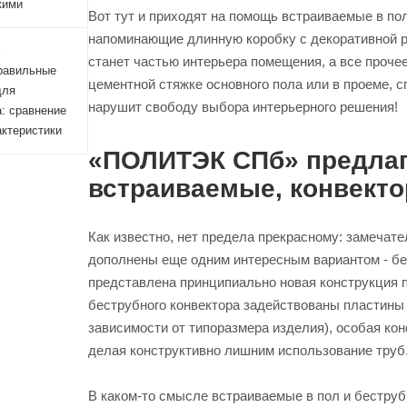
кими
Вот тут и приходят на помощь встраиваемые в по
напоминающие длинную коробку с декоративной р
4
станет частью интерьера помещения, а все проче
равильные
цементной стяжке основного пола или в проеме, 
для
нарушит свободу выбора интерьерного решения!
: сравнение
актеристики
«ПОЛИТЭК СПб» предлаг
встраиваемые, конвект
Как известно, нет предела прекрасному: замечат
дополнены еще одним интересным вариантом - б
представлена принципиально новая конструкция п
беструбного конвектора задействованы пластины и
зависимости от типоразмера изделия), особая ко
делая конструктивно лишним использование труб
В каком-то смысле встраиваемые в пол и беструбн