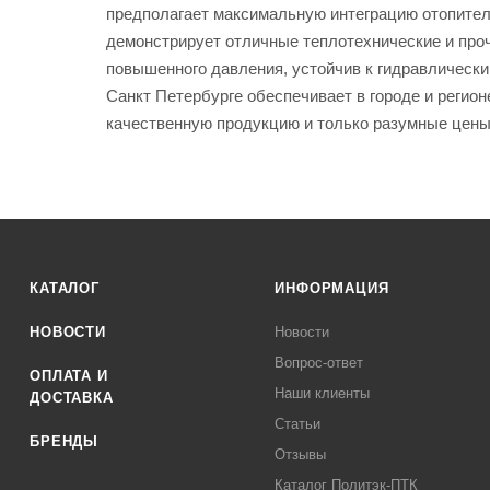
предполагает максимальную интеграцию отопитель
демонстрирует отличные теплотехнические и проч
повышенного давления, устойчив к гидравлически
Санкт Петербурге обеспечивает в городе и реги
качественную продукцию и только разумные цены
КАТАЛОГ
ИНФОРМАЦИЯ
НОВОСТИ
Новости
Вопрос-ответ
ОПЛАТА И
Наши клиенты
ДОСТАВКА
Статьи
БРЕНДЫ
Отзывы
Каталог Политэк-ПТК