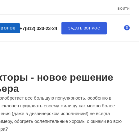
ВОЙТИ
0
+7(812) 320-23-24
ЗВОНОК
ЗАДАТЬ ВОПРОС
торы - новое решение
ьера
приобретает все большую популярность, особенно в
 склонен придавать своему жилищу как можно более
ения (даже в дизайнерском исполнении!) не всегда
римеру, обогреть ослепительные хоромы с окнами во всю
ора?