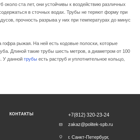
б около ста лет, они устойчивы к воздействию различных
содержаться в сточных водах. Трубы не теряют форму при
дусов, прочность разрыва у них при температурах до минус
а гофра рыжая. На ней есть кодовые полоски, которые
руба. Длиной такие трубы шесть метров, а диаметром от 100
я. У данной
трубы
есть раструб и уплотнительное кольцо,
КОНТАКТЫ
+7(812) 320-23-24
zakaz@politek-spb.ru
г. Санкт-Петербург,