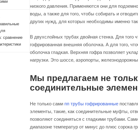
кими
низкого давления. Применяются они для подземн
воды, а также для того, чтобы собирать и отводи
4
других нужд, для которых необходимы именно так
равильные
для
В двухслойных трубах двойная стенка. Для того 
: сравнение
гофрированная внешняя оболочка. А для того, чт
актеристики
оболочка гладкая. Верхняя гофра позволяет укла
нагрузки. Это шоссе, аэропорты, железнодорожные
Мы предлагаем не тольк
соединительные элеме
Не только сами
пп трубы гофрированные
поставл
элементы, такие, как соединительные муфты, отв
позволяют соединяться с гладкими трубами. Сами
диапазоне температур от минус до плюс сорока г