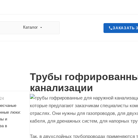
Каталог
ЗАКАЗАТЬ 
Трубы гофрированны
канализации
024
которые предлагают заказчикам специалисты к
песчаные
нные люки:
отраслях. Они нужны для газопроводов, для дву
ры и
кабеля, для дренажных систем, для напорных тру
ва в
Так, в двухслойных трубопроводах применяются 