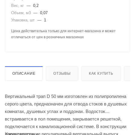
Вес, кг
—
0,2
Объем, м3
—
0,07
Упаковка, шт
—
1
Цена действительна только для интернет-магазина и может
отличаться от цен в розничных магазинах
ОПИСАНИЕ
ОТЗЫВЫ
КАК КУПИТЬ
О
Вертикальный трап D 50 мм изготовлен из полипропилена
серого цвета, предназначен для отвода стоков в душевых
комнатах, душевых углах и поддонах. Водосток
встраивается в пол помещения, закрывается решеткой,
подключается к канализационной системе. В конструкции
Характеристики
предусмотрен не регулируемый вертикальный выпуск.