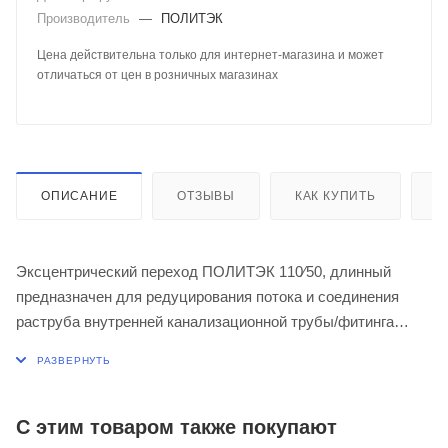
Производитель
—
ПОЛИТЭК
Цена действительна только для интернет-магазина и может
отличаться от цен в розничных магазинах
ОПИСАНИЕ
ОТЗЫВЫ
КАК КУПИТЬ
О
Эксцентрический переход ПОЛИТЭК 110⁄50, длинный
предназначен для редуцирования потока и соединения
раструба внутренней канализационной трубы/фитинга
большего диаметра с гладким концом с трубой/фитингом
меньшего диаметра.
Применяется при максимальной температуре постоянных
С этим товаром также покупают
стоков - 80ºС (кратковременная - 95ºС).