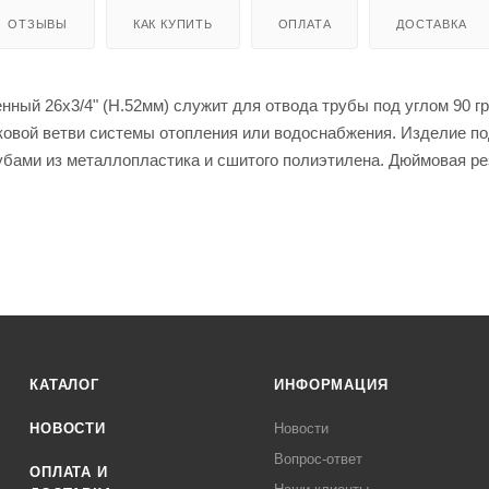
ОТЗЫВЫ
КАК КУПИТЬ
ОПЛАТА
ДОСТАВКА
нный 26х3/4" (Н.52мм) служит для отвода трубы под углом 90 гр
ковой ветви системы отопления или водоснабжения. Изделие п
убами из металлопластика и сшитого полиэтилена. Дюймовая р
ия с устройствами, имеющими аналогичный резьбовой вход.
КАТАЛОГ
ИНФОРМАЦИЯ
НОВОСТИ
Новости
Вопрос-ответ
ОПЛАТА И