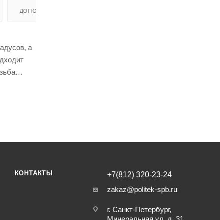
ДОПОЛНИТЕЛЬНО
адусов, а
одходит
езьба
КОНТАКТЫ
+7(812) 320-23-24
zakaz@politek-spb.ru
г. Санкт-Петербург,
Минеральная ул, д. 31,