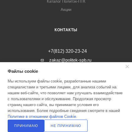
Каталог Политэк-ПТК
Акции
КОНТАКТЫ
+7(812) 320-23-24
zakaz@politek-spb.ru
Файлы cookie
г. Санкт-Петербург, Минеральная ул, д.
31, лит. В, помещение 1-Н, офис 23
Мы используем файлы cookie, разработанные нашими
специалистами и третьими лицами, для анализа событий на
нашем веб-сайте, что позволяет нам улучшать взаимодействие
с пользователями и обслуживание. Продолжая просмотр
страниц нашего сайта, вы принимаете условия его
2026 © Инженерные системы Политэк СПБ Все права защищены
использования. Более подробные сведения смотрите в нашей
Политике в отношении файлов Cookie
.
Политика оператора в отношении обработки персональных данных
ПРИНИМАЮ
НЕ ПРИНИМАЮ