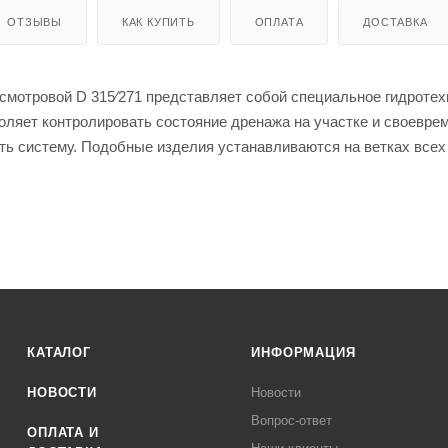
ОТЗЫВЫ
КАК КУПИТЬ
ОПЛАТА
ДОСТАВКА
мотровой D 315⁄271 представляет собой специальное гидротех
оляет контролировать состояние дренажа на участке и своевре
ть систему. Подобные изделия устанавливаются на ветках всех
Расстояние между ними определяется в зависимости от диаметр
онструкции колодца предусмотрены крышка, дно и три отвода. 
иэтилена. Благодаря этому оно отличается небольшим удельны
КАТАЛОГ
ИНФОРМАЦИЯ
НОВОСТИ
Новости
Вопрос-ответ
ОПЛАТА И