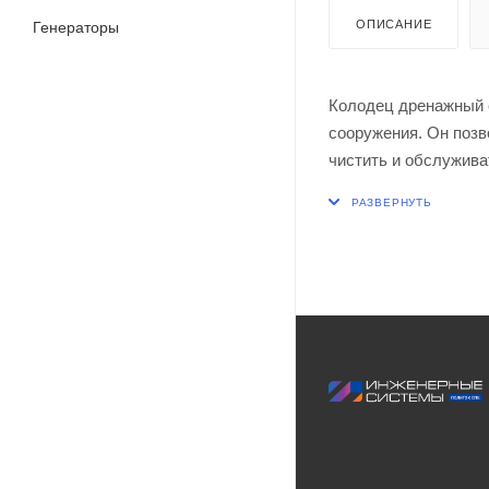
ОПИСАНИЕ
Генераторы
Колодец дренажный с
сооружения. Он позв
чистить и обслужива
сетей канализации. 
рельефа трассы. В к
производится из пол
герметичностью.