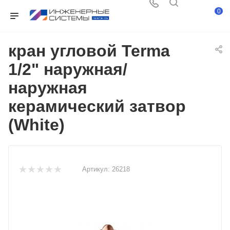
0
кран угловой Terma
1/2" наружная/
наружная
керамический затвор
(White)
Артикул:
26218