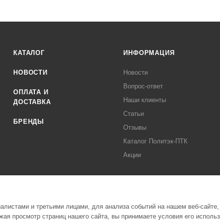
КАТАЛОГ
ИНФОРМАЦИЯ
НОВОСТИ
Новости
Вопрос-ответ
ОПЛАТА И
Наши клиенты
ДОСТАВКА
Статьи
БРЕНДЫ
Отзывы
Каталог Политэк-ПТК
Акции
листами и третьими лицами, для анализа событий на нашем веб-сайте,
ая просмотр страниц нашего сайта, вы принимаете условия его исполь