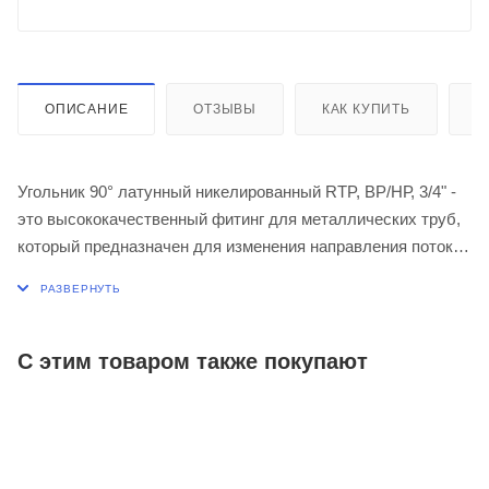
ОПИСАНИЕ
ОТЗЫВЫ
КАК КУПИТЬ
О
Угольник 90° латунный никелированный RTP, ВР/НР, 3/4" -
это высококачественный фитинг для металлических труб,
который предназначен для изменения направления потока
в случае необходимости.
Латунный материал обеспечивает прочность и
долговечность изделия, а никелирование защищает его от
коррозии и атмосферных воздействий, а также улучшает
С этим товаром также покупают
внешний вид.
Особенностью данного угольника является наличие
насечек на наружной резьбе, которые улучшают сцепление
с уплотнительным материалом при монтаже. Для удобства