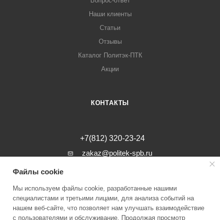
Вопрос-ответ
Наши клиенты
Статьи
Отзывы
Каталог Политэк-ПТК
Акции
КОНТАКТЫ
+7(812) 320-23-24
zakaz@politek-spb.ru
Файлы cookie
г. Санкт-Петербург, Минеральная ул, д.
31, лит. В, помещение 1-Н, офис 23
Мы используем файлы cookie, разработанные нашими
специалистами и третьими лицами, для анализа событий на
нашем веб-сайте, что позволяет нам улучшать взаимодействие
с пользователями и обслуживание. Продолжая просмотр