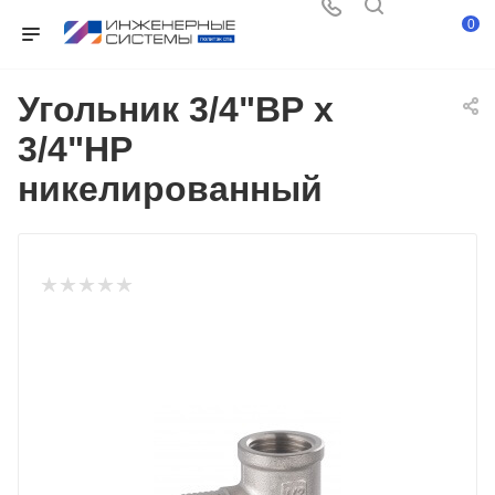
0
Угольник 3/4"ВР х
3/4"НР
никелированный