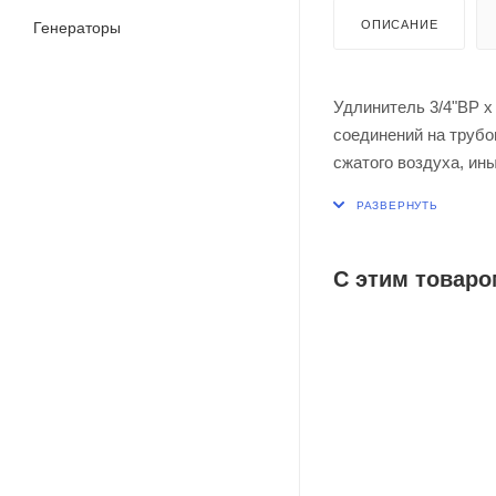
ОПИСАНИЕ
Генераторы
Удлинитель 3/4"ВР х
соединений на трубо
сжатого воздуха, ин
температурой до 120
сантехнической лату
С этим товаро