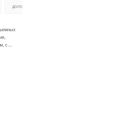
ДОПОЛНИТЕЛЬНО
зъемных
ия,
м, с
твенной
лов.