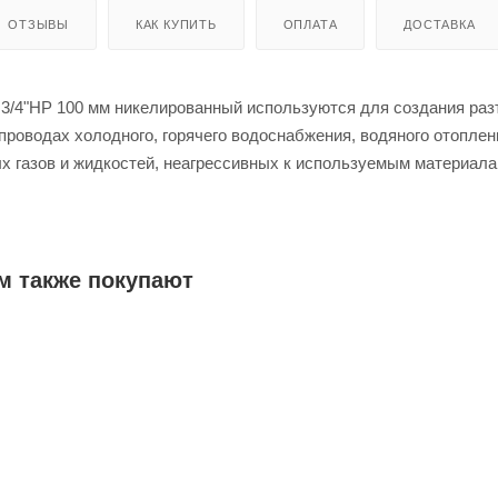
ОТЗЫВЫ
КАК КУПИТЬ
ОПЛАТА
ДОСТАВКА
 3/4"НР 100 мм никелированный используются для создания ра
проводах холодного, горячего водоснабжения, водяного отоплен
ых газов и жидкостей, неагрессивных к используемым материала
 °С. Фитинги выполнены методом горячего прессования из качес
ни. Могут применяться на трубопроводах из различных материа
м также покупают