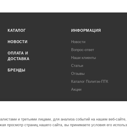
КАТАЛОГ
ИНФОРМАЦИЯ
НОВОСТИ
Новости
Вопрос-ответ
ОПЛАТА И
Наши клиенты
ДОСТАВКА
Статьи
БРЕНДЫ
Отзывы
Каталог Политэк-ПТК
Акции
листами и третьими лицами, для анализа событий на нашем веб-сайте,
ая просмотр страниц нашего сайта, вы принимаете условия его исполь