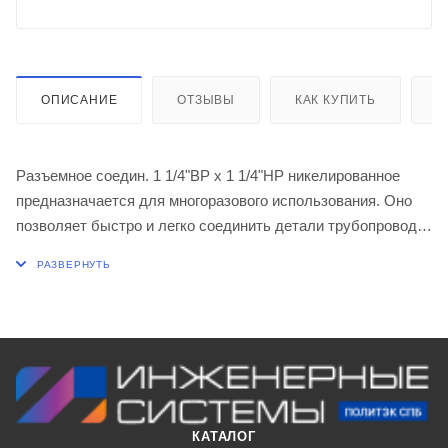
ОПИСАНИЕ
ОТЗЫВЫ
КАК КУПИТЬ
О
Разъемное соедин. 1 1/4"ВР х 1 1/4"НР никелированное
предназначается для многоразового использования. Оно
позволяет быстро и легко соединить детали трубопровода
в любом, даже в труднодоступном месте. Как правило, это
необходимо во время быстрого ремонта или обслуживания
элементов или всей системы целиком.
Соединение «американка» состоит из 3-х элементов: два
штуцера с прокладкой и накидная шестигранная гайка. По
мнению большинства специалистов, именно это решение
считается на сегодня наиболее современным, простым,
удобным и функциональным.
КАТАЛОГ