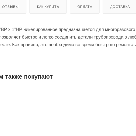
ОТЗЫВЫ
КАК КУПИТЬ
ОПЛАТА
ДОСТАВКА
"ВР х 1"НР никелированное предназначается для многоразового
позволяет быстро и легко соединить детали трубопровода в лю
есте. Как правило, это необходимо во время быстрого ремонта 
нтов или всей системы целиком.
нка» состоит из 3-х элементов: два штуцера с прокладкой и на
 По мнению большинства специалистов, именно это решение счи
овременным, простым, удобным и функциональным.
м также покупают