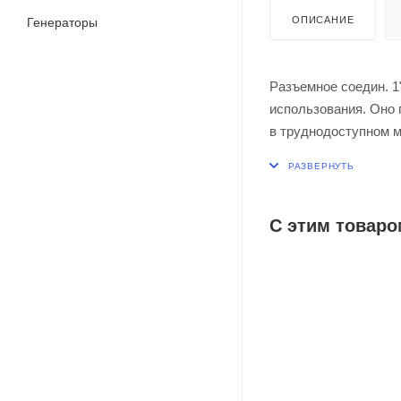
ОПИСАНИЕ
Генераторы
Разъемное соедин. 1
использования. Оно 
в труднодоступном м
обслуживания элеме
Соединение «америка
шестигранная гайка.
сегодня наиболее с
С этим товаро