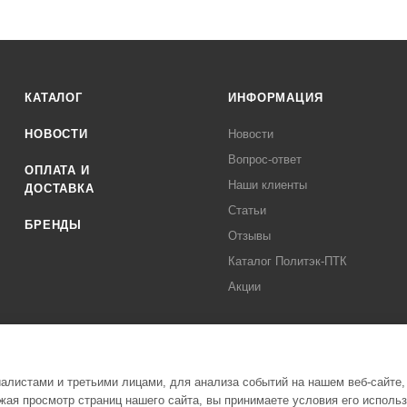
КАТАЛОГ
ИНФОРМАЦИЯ
НОВОСТИ
Новости
Вопрос-ответ
ОПЛАТА И
Наши клиенты
ДОСТАВКА
Статьи
БРЕНДЫ
Отзывы
Каталог Политэк-ПТК
Акции
листами и третьими лицами, для анализа событий на нашем веб-сайте,
ая просмотр страниц нашего сайта, вы принимаете условия его исполь