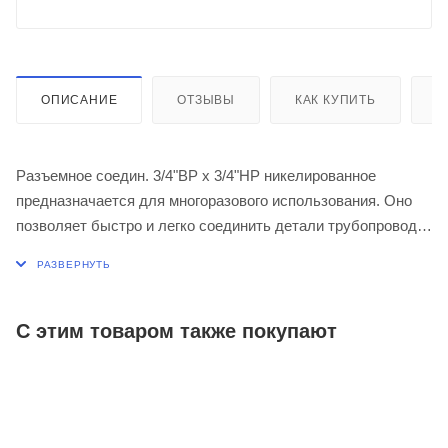
ОПИСАНИЕ
ОТЗЫВЫ
КАК КУПИТЬ
О
Разъемное соедин. 3/4"ВР х 3/4"НР никелированное
предназначается для многоразового использования. Оно
позволяет быстро и легко соединить детали трубопровода
в любом, даже в труднодоступном месте. Как правило, это
необходимо во время быстрого ремонта или обслуживания
элементов или всей системы целиком.
Соединение «американка» состоит из 3-х элементов: два
С этим товаром также покупают
штуцера с прокладкой и накидная шестигранная гайка. По
мнению большинства специалистов, именно это решение
считается на сегодня наиболее современным, простым,
удобным и функциональным.