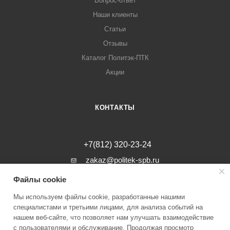
Вопрос-ответ
Наши клиенты
Статьи
Отзывы
Каталог Политэк-ПТК
Акции
КОНТАКТЫ
+7(812) 320-23-24
zakaz@politek-spb.ru
Файлы cookie
г. Санкт-Петербург, Минеральная ул, д.
31, лит. В, помещение 1-Н, офис 23
Мы используем файлы cookie, разработанные нашими
специалистами и третьими лицами, для анализа событий на
нашем веб-сайте, что позволяет нам улучшать взаимодействие
с пользователями и обслуживание. Продолжая просмотр