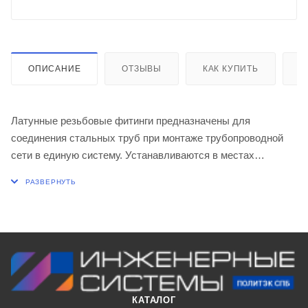
ОПИСАНИЕ
ОТЗЫВЫ
КАК КУПИТЬ
О
Латунные резьбовые фитинги предназначены для
соединения стальных труб при монтаже трубопроводной
сети в единую систему. Устанавливаются в местах
разветвления труб, поворотах потока, при изменении
размеров сечения трубопровода, а также при установке
различного оборудования в санитарно-технических
системах подачи горячей и холодной воды, отопительных
системах зданий там, где есть необходимость его
демонтажа и обслуживания.
КАТАЛОГ