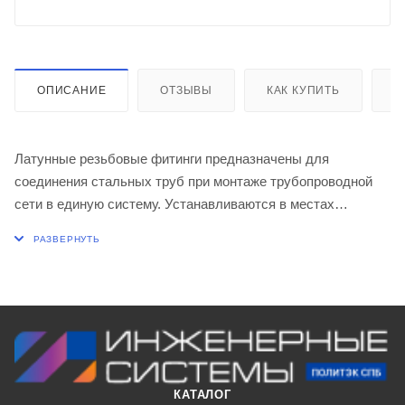
ОПИСАНИЕ
ОТЗЫВЫ
КАК КУПИТЬ
О
Латунные резьбовые фитинги предназначены для
соединения стальных труб при монтаже трубопроводной
сети в единую систему. Устанавливаются в местах
разветвления труб, поворотах потока, при изменении
размеров сечения трубопровода, а также при установке
различного оборудования в санитарно-технических
системах подачи горячей и холодной воды, отопительных
системах зданий там, где есть необходимость его
демонтажа и обслуживания.
КАТАЛОГ