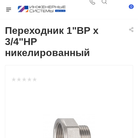
0
Переходник 1"ВР x
3/4"НР
никелированный