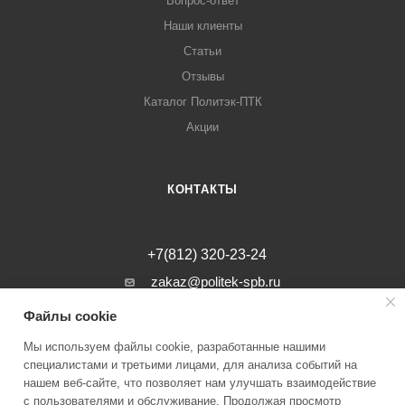
Вопрос-ответ
Наши клиенты
Статьи
Отзывы
Каталог Политэк-ПТК
Акции
КОНТАКТЫ
+7(812) 320-23-24
zakaz@politek-spb.ru
Файлы cookie
г. Санкт-Петербург, Минеральная ул, д.
31, лит. В, помещение 1-Н, офис 23
Мы используем файлы cookie, разработанные нашими
специалистами и третьими лицами, для анализа событий на
нашем веб-сайте, что позволяет нам улучшать взаимодействие
с пользователями и обслуживание. Продолжая просмотр