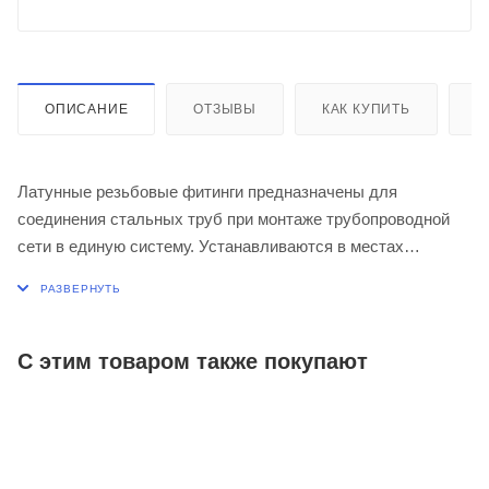
ОПИСАНИЕ
ОТЗЫВЫ
КАК КУПИТЬ
О
Латунные резьбовые фитинги предназначены для
соединения стальных труб при монтаже трубопроводной
сети в единую систему. Устанавливаются в местах
разветвления труб, поворотах потока, при изменении
размеров сечения трубопровода, а также при установке
различного оборудования в санитарно-технических
системах подачи горячей и холодной воды, отопительных
С этим товаром также покупают
системах зданий там, где есть необходимость его
демонтажа и обслуживания.