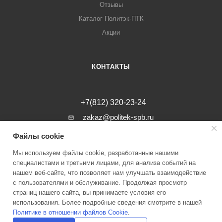
Отзывы
Каталог Политэк-ПТК
Акции
КОНТАКТЫ
+7(812) 320-23-24
zakaz@politek-spb.ru
Файлы cookie
г. Санкт-Петербург, Минеральная ул, д.
31, лит. В, помещение 1-Н, офис 23
Мы используем файлы cookie, разработанные нашими
специалистами и третьими лицами, для анализа событий на
нашем веб-сайте, что позволяет нам улучшать взаимодействие
с пользователями и обслуживание. Продолжая просмотр
страниц нашего сайта, вы принимаете условия его
2026 © Инженерные системы Политэк СПБ Все права защищены
использования. Более подробные сведения смотрите в нашей
Политике в отношении файлов Cookie
.