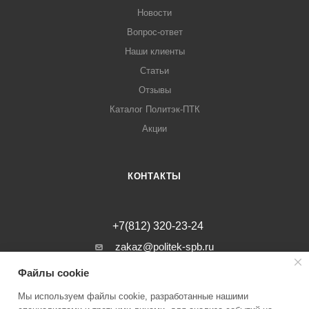
Новости
Вопрос-ответ
Наши клиенты
Статьи
Отзывы
Каталог Политэк-ПТК
Акции
КОНТАКТЫ
+7(812) 320-23-24
zakaz@politek-spb.ru
Файлы cookie
г. Санкт-Петербург, Минеральная ул, д.
31, лит. В, помещение 1-Н, офис 23
Мы используем файлы cookie, разработанные нашими