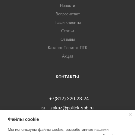
Новости
Вопрос-ответ
Наши клиенты
Статьи
Отзывы
Каталог Политэк-ПТК
Акции
КОНТАКТЫ
+7(812) 320-23-24
zakaz@politek-spb.ru
Файлы cookie
г. Санкт-Петербург, Минеральная ул, д.
31, лит. В, помещение 1-Н, офис 23
Мы используем файлы cookie, разработанные нашими