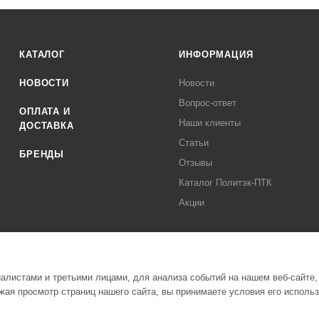
КАТАЛОГ
ИНФОРМАЦИЯ
НОВОСТИ
Новости
Вопрос-ответ
ОПЛАТА И
Наши клиенты
ДОСТАВКА
Статьи
БРЕНДЫ
Отзывы
Каталог Политэк-ПТК
Акции
листами и третьими лицами, для анализа событий на нашем веб-сайте,
ая просмотр страниц нашего сайта, вы принимаете условия его исполь
Полити
стемы Политэк СПБ Все права защищены