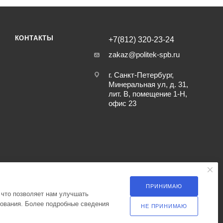
КОНТАКТЫ
+7(812) 320-23-24
zakaz@politek-spb.ru
г. Санкт-Петербург,
Минеральная ул, д. 31,
лит. В, помещение 1-Н,
офис 23
ПРИНИМАЮ
 что позволяет нам улучшать
зования. Более подробные сведения
НЕ ПРИНИМАЮ
ка оператора в отношении обработки персональных данных