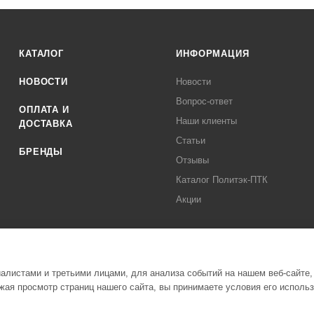
КАТАЛОГ
ИНФОРМАЦИЯ
НОВОСТИ
Новости
Вопрос-ответ
ОПЛАТА И
Наши клиенты
ДОСТАВКА
Статьи
БРЕНДЫ
Отзывы
Каталог Политэк-ПТК
Акции
листами и третьими лицами, для анализа событий на нашем веб-сайте,
ая просмотр страниц нашего сайта, вы принимаете условия его исполь
Полити
стемы Политэк СПБ Все права защищены