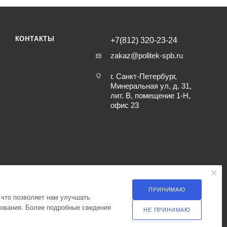
КОНТАКТЫ
+7(812) 320-23-24
zakaz@politek-spb.ru
г. Санкт-Петербург,
Минеральная ул, д. 31,
лит. В, помещение 1-Н,
офис 23
ПРИНИМАЮ
 что позволяет нам улучшать
зования. Более подробные сведения
НЕ ПРИНИМАЮ
ка оператора в отношении обработки персональных данных