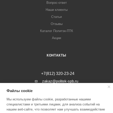
Вопрос-ответ
Наши клиенты
Статьи
Отзывы
Каталог Политэк-ПТК
Акции
КОНТАКТЫ
+7(812) 320-23-24
zakaz@politek-spb.ru
Файлы cookie
г. Санкт-Петербург, Минеральная ул, д.
31, лит. В, помещение 1-Н, офис 23
Мы используем файлы cookie, разработанные нашими
специалистами и третьими лицами, для анализа событий на
нашем веб-сайте, что позволяет нам улучшать взаимодействие