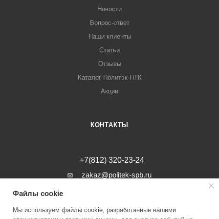
Новости
Вопрос-ответ
Наши клиенты
Статьи
Отзывы
Каталог Политэк-ПТК
Акции
КОНТАКТЫ
+7(812) 320-23-24
zakaz@politek-spb.ru
Файлы cookie
г. Санкт-Петербург, Минеральная ул, д.
31, лит. В, помещение 1-Н, офис 23
Мы используем файлы cookie, разработанные нашими