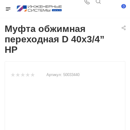
0
Муфта обжимная
переходная D 40х3/4”
НР
Артикул:
50033440