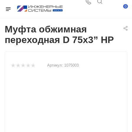
0
Муфта обжимная
переходная D 75х3” НР
Артикул:
1075003