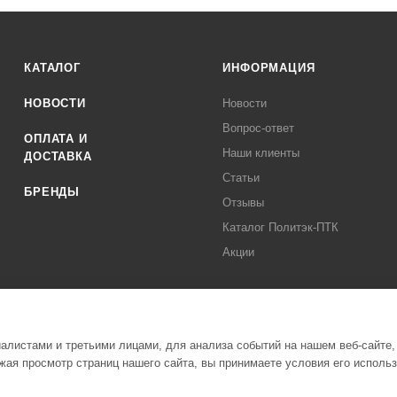
КАТАЛОГ
ИНФОРМАЦИЯ
НОВОСТИ
Новости
Вопрос-ответ
ОПЛАТА И
Наши клиенты
ДОСТАВКА
Статьи
БРЕНДЫ
Отзывы
Каталог Политэк-ПТК
Акции
листами и третьими лицами, для анализа событий на нашем веб-сайте,
ая просмотр страниц нашего сайта, вы принимаете условия его исполь
Полити
стемы Политэк СПБ Все права защищены