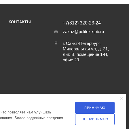
КОНТАКТЫ
+7(812) 320-23-24
zakaz@politek-spb.ru
г. Санкт-Петербург,
Минеральная ул, д. 31,
лит. В, помещение 1-Н,
офис 23
ПРИНИМАЮ
 что позволяет нам улучшать
зования. Более подробные сведения
НЕ ПРИНИМАЮ
ка оператора в отношении обработки персональных данных