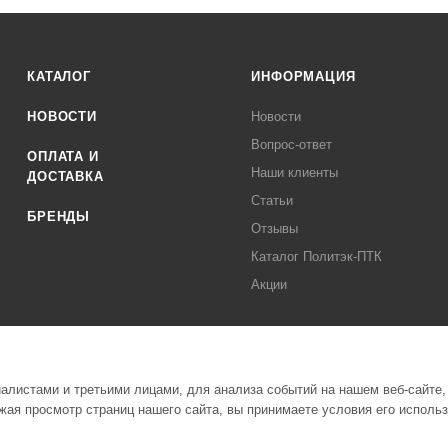
КАТАЛОГ
ИНФОРМАЦИЯ
НОВОСТИ
Новости
Вопрос-ответ
ОПЛАТА И
Наши клиенты
ДОСТАВКА
Статьи
БРЕНДЫ
Отзывы
Каталог Политэк-ПТК
Акции
листами и третьими лицами, для анализа событий на нашем веб-сайте,
ая просмотр страниц нашего сайта, вы принимаете условия его исполь
Полити
стемы Политэк СПБ Все права защищены