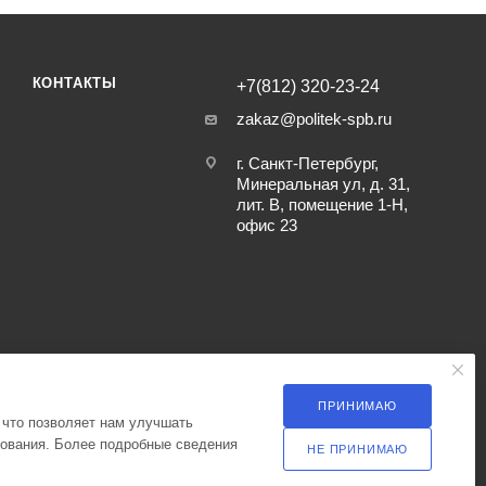
КОНТАКТЫ
+7(812) 320-23-24
zakaz@politek-spb.ru
г. Санкт-Петербург,
Минеральная ул, д. 31,
лит. В, помещение 1-Н,
офис 23
ПРИНИМАЮ
 что позволяет нам улучшать
зования. Более подробные сведения
НЕ ПРИНИМАЮ
ка оператора в отношении обработки персональных данных