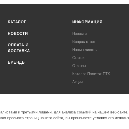
КАТАЛОГ
ИНФОРМАЦИЯ
НОВОСТИ
Новости
Вопрос-ответ
ОПЛАТА И
Наши клиенты
ДОСТАВКА
Статьи
БРЕНДЫ
Отзывы
Каталог Политэк-ПТК
Акции
листами и третьими лицами, для анализа событий на нашем веб-сайте,
ая просмотр страниц нашего сайта, вы принимаете условия его исполь
Полити
стемы Политэк СПБ Все права защищены