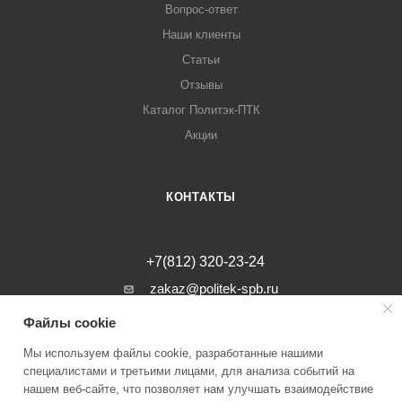
Вопрос-ответ
Наши клиенты
Статьи
Отзывы
Каталог Политэк-ПТК
Акции
КОНТАКТЫ
+7(812) 320-23-24
zakaz@politek-spb.ru
Файлы cookie
г. Санкт-Петербург, Минеральная ул, д.
31, лит. В, помещение 1-Н, офис 23
Мы используем файлы cookie, разработанные нашими
специалистами и третьими лицами, для анализа событий на
нашем веб-сайте, что позволяет нам улучшать взаимодействие