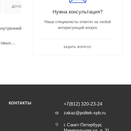
ДОПОЛНИТЕЛЬНО
Нужна консультация?
Наши специалисты ответят на любой
интересующий вопрос
внутренней
товых
ЗАДАТЬ ВОПРОС
кцию и
 каучук).
водских
КОНТАКТЫ
+7(812) 320-23-24
zakaz@politek-spb.ru
г. Санкт-Петербург,
Минеральная ул, д. 31,