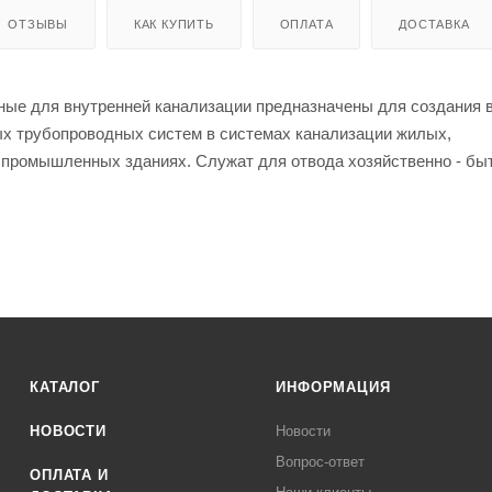
ОТЗЫВЫ
КАК КУПИТЬ
ОПЛАТА
ДОСТАВКА
ные для внутренней канализации предназначены для создания 
ых трубопроводных систем в системах канализации жилых,
 промышленных зданиях. Служат для отвода хозяйственно - бы
а трубы и соединительные элементы имеют раструбную констру
циальными уплотнительными кольцами из SBR (стирол-бутадиен
ие с двойными уплотняющими манжетами устанавливаемое в за
 распорным пластмассовым удерживающим кольцом которое
ю надежность и герметичность соединения.
КАТАЛОГ
ИНФОРМАЦИЯ
НОВОСТИ
Новости
Вопрос-ответ
ОПЛАТА И