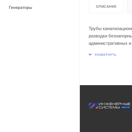
ОПИСАНИЕ
Генераторы
Трубы канализацион
разводки безнапорн
административных и
стоков. Для монтаж
укомплектованы спе
Кольцевое уплотнен
условиях, снабжено
обеспечивает высоку