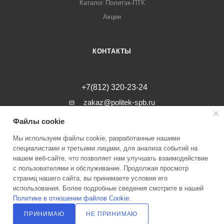
Каталог Политэк-ПТК
Акции
КОНТАКТЫ
+7(812) 320-23-24
zakaz@politek-spb.ru
Файлы cookie
г. Санкт-Петербург, Минеральная ул, д.
31, лит. В, помещение 1-Н, офис 23
Мы используем файлы cookie, разработанные нашими
специалистами и третьими лицами, для анализа событий на
нашем веб-сайте, что позволяет нам улучшать взаимодействие
с пользователями и обслуживание. Продолжая просмотр
страниц нашего сайта, вы принимаете условия его
2026 © Инженерные системы Политэк СПБ Все права защищены
использования. Более подробные сведения смотрите в нашей
Политике в отношении файлов Cookie
.
Политика оператора в отношении обработки персональных данных
ПРИНИМАЮ
НЕ ПРИНИМАЮ