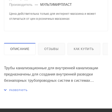
Производитель
—
МУЛЬТИМИРПЛАСТ
Цена действительна только для интернет-магазина и может
отличаться от цен в розничных магазинах
ОПИСАНИЕ
ОТЗЫВЫ
КАК КУПИТЬ
О
Трубы канализационные для внутренней канализации
предназначены для создания внутренней разводки
безнапорных трубопроводных систем в системах
канализации жилых, административных и промышленных
зданиях. Служат для отвода хозяйственно - бытовых
стоков. Для монтажа трубы и соединительные элементы
имеют раструбную конструкцию и укомплектованы
специальными уплотнительными кольцами из SBR