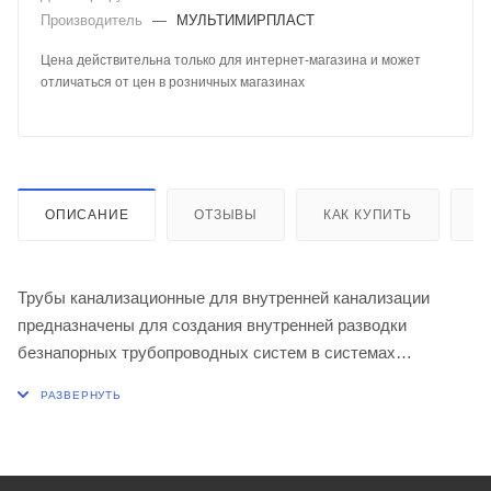
Производитель
—
МУЛЬТИМИРПЛАСТ
Цена действительна только для интернет-магазина и может
отличаться от цен в розничных магазинах
ОПИСАНИЕ
ОТЗЫВЫ
КАК КУПИТЬ
О
Трубы канализационные для внутренней канализации
предназначены для создания внутренней разводки
безнапорных трубопроводных систем в системах
канализации жилых, административных и промышленных
зданиях. Служат для отвода хозяйственно - бытовых
стоков. Для монтажа трубы и соединительные элементы
имеют раструбную конструкцию и укомплектованы
специальными уплотнительными кольцами из SBR