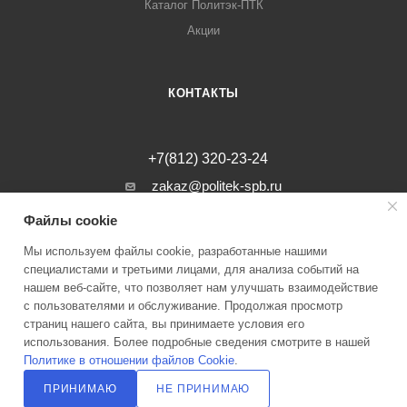
Каталог Политэк-ПТК
Акции
КОНТАКТЫ
+7(812) 320-23-24
zakaz@politek-spb.ru
Файлы cookie
г. Санкт-Петербург, Минеральная ул, д.
31, лит. В, помещение 1-Н, офис 23
Мы используем файлы cookie, разработанные нашими
специалистами и третьими лицами, для анализа событий на
нашем веб-сайте, что позволяет нам улучшать взаимодействие
с пользователями и обслуживание. Продолжая просмотр
страниц нашего сайта, вы принимаете условия его
2026 © Инженерные системы Политэк СПБ Все права защищены
использования. Более подробные сведения смотрите в нашей
Политике в отношении файлов Cookie
.
Политика оператора в отношении обработки персональных данных
ПРИНИМАЮ
НЕ ПРИНИМАЮ