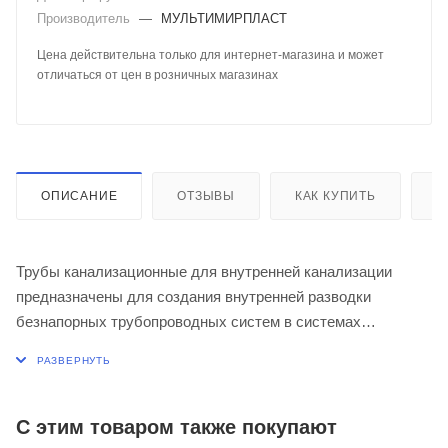
Производитель
—
МУЛЬТИМИРПЛАСТ
Цена действительна только для интернет-магазина и может
отличаться от цен в розничных магазинах
ОПИСАНИЕ
ОТЗЫВЫ
КАК КУПИТЬ
О
Трубы канализационные для внутренней канализации
предназначены для создания внутренней разводки
безнапорных трубопроводных систем в системах
канализации жилых, административных и промышленных
зданиях. Служат для отвода хозяйственно - бытовых
стоков. Для монтажа трубы и соединительные элементы
имеют раструбную конструкцию и укомплектованы
С этим товаром также покупают
специальными уплотнительными кольцами из SBR