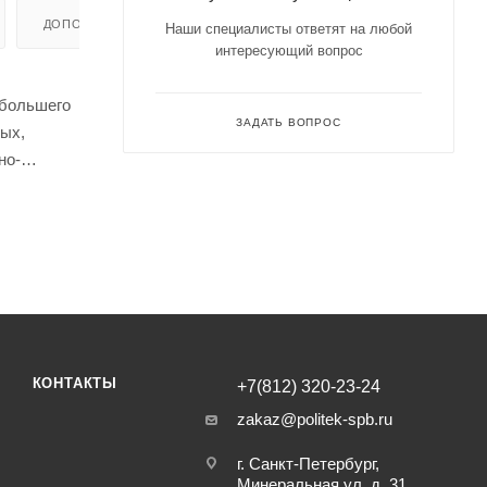
ДОПОЛНИТЕЛЬНО
Наши специалисты ответят на любой
интересующий вопрос
 большего
ЗАДАТЬ ВОПРОС
ых,
но-
е для
КОНТАКТЫ
+7(812) 320-23-24
zakaz@politek-spb.ru
г. Санкт-Петербург,
Минеральная ул, д. 31,