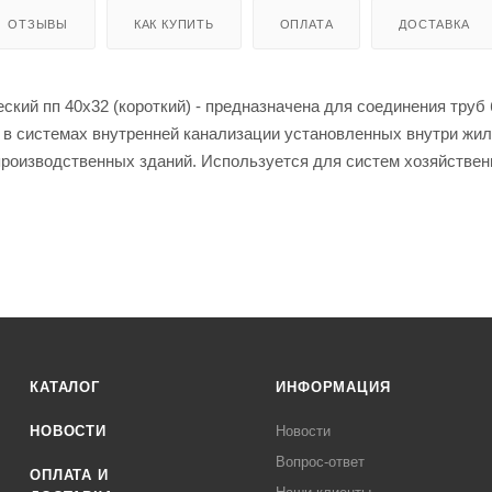
ОТЗЫВЫ
КАК КУПИТЬ
ОПЛАТА
ДОСТАВКА
ский пп 40х32 (короткий) - предназначена для соединения труб
в системах внутренней канализации установленных внутри жил
роизводственных зданий. Используется для систем хозяйствен
и в жилых, административных и промышленных зданиях, а такж
одостоков для зданий высотой до 10 метров.
 - 80 °С
временная температура - 95 °С
КАТАЛОГ
ИНФОРМАЦИЯ
НОВОСТИ
Новости
Вопрос-ответ
ОПЛАТА И