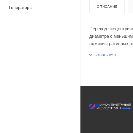
ОПИСАНИЕ
Генераторы
Переход эксцентриче
диаметра с меньшим 
административных, п
бытовой канализаци
систем внутренних в
Рабочая температура
Максимальная кратко