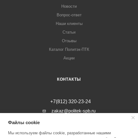
Новости
Вопрос-ответ
Наши клиенты
Статьи
Отзывы
Каталог Политэк-ПТК
Акции
КОНТАКТЫ
+7(812) 320-23-24
zakaz@politek-spb.ru
Файлы cookie
г. Санкт-Петербург, Минеральная ул, д.
31, лит. В, помещение 1-Н, офис 23
Мы используем файлы cookie, разработанные нашими