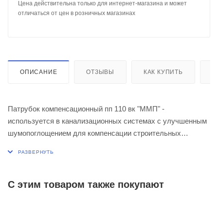
Цена действительна только для интернет-магазина и может
отличаться от цен в розничных магазинах
ОПИСАНИЕ
ОТЗЫВЫ
КАК КУПИТЬ
О
Патрубок компенсационный пп 110 вк "ММП" -
используется в канализационных системах с улучшенным
шумопоглощением для компенсации строительных
допусков.
Применяются при максимальной температуре
перекачиваемой воды 80ºС (кратковременная - 95ºС).
С этим товаром также покупают