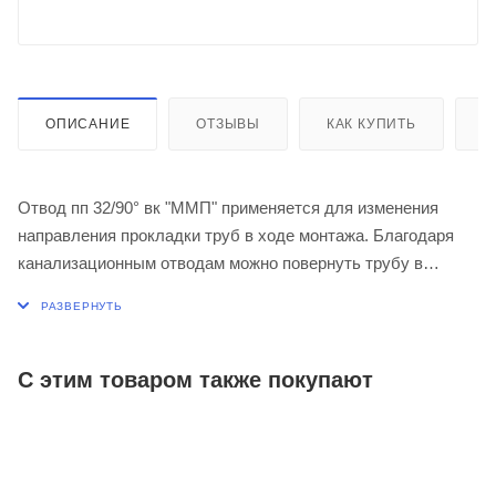
ОПИСАНИЕ
ОТЗЫВЫ
КАК КУПИТЬ
О
Отвод пп 32/90° вк "ММП" применяется для изменения
направления прокладки труб в ходе монтажа. Благодаря
канализационным отводам можно повернуть трубу в
любую сторону. Это особенно востребовано, когда
монтируются сложные трубопроводные системы и
необходимо обогнуть крупное препятствие.
С этим товаром также покупают