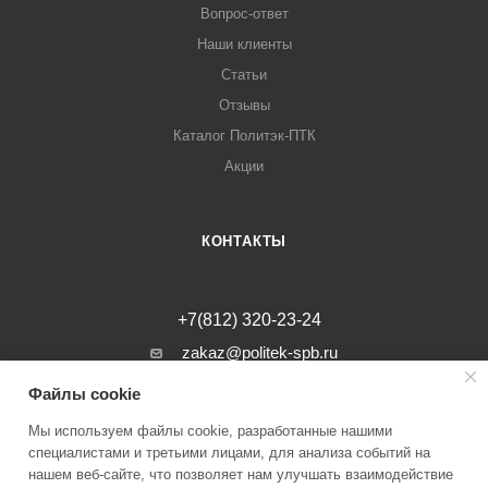
Вопрос-ответ
Наши клиенты
Статьи
Отзывы
Каталог Политэк-ПТК
Акции
КОНТАКТЫ
+7(812) 320-23-24
zakaz@politek-spb.ru
Файлы cookie
г. Санкт-Петербург, Минеральная ул, д.
31, лит. В, помещение 1-Н, офис 23
Мы используем файлы cookie, разработанные нашими
специалистами и третьими лицами, для анализа событий на
нашем веб-сайте, что позволяет нам улучшать взаимодействие