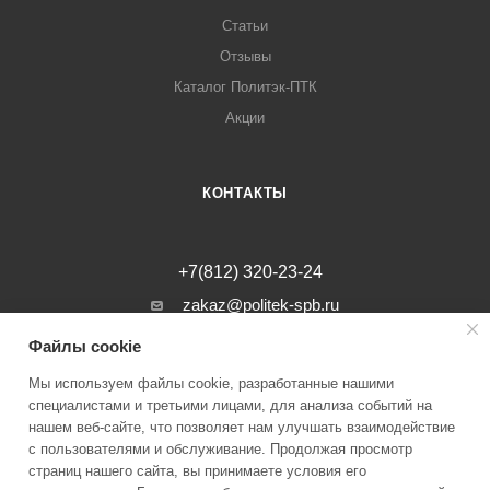
Статьи
Отзывы
Каталог Политэк-ПТК
Акции
КОНТАКТЫ
+7(812) 320-23-24
zakaz@politek-spb.ru
Файлы cookie
г. Санкт-Петербург, Минеральная ул, д.
31, лит. В, помещение 1-Н, офис 23
Мы используем файлы cookie, разработанные нашими
специалистами и третьими лицами, для анализа событий на
нашем веб-сайте, что позволяет нам улучшать взаимодействие
с пользователями и обслуживание. Продолжая просмотр
страниц нашего сайта, вы принимаете условия его