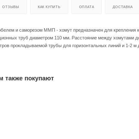
ОТЗЫВЫ
КАК КУПИТЬ
ОПЛАТА
ДОСТАВКА
юбелем и саморезом ММП - хомут предназначен для крепления 
ционных труб диаметром 110 мм. Расстояние между хомутами 
тров прокладываемой трубы для горизонтальных линий и 1-2 м 
(стояков). Фиксация хомута осуществляется под отвертку или к
ое крепление и простоту использования.
м также покупают