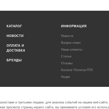
КАТАЛОГ
ИНФОРМАЦИЯ
НОВОСТИ
Новости
Вопрос-ответ
ОПЛАТА И
Наши клиенты
ДОСТАВКА
Статьи
БРЕНДЫ
Отзывы
Каталог Политэк-ПТК
Акции
листами и третьими лицами, для анализа событий на нашем веб-сайте,
ая просмотр страниц нашего сайта, вы принимаете условия его исполь