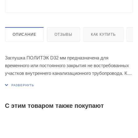
ОПИСАНИЕ
ОТЗЫВЫ
КАК КУПИТЬ
О
Заглушка ПОЛИТЭК D32 мм предназначена для
временного или постоянного закрытия не востребованных
участков внутреннего канализационного трубопровода. Как
правило, устанавливается на фитинги.
Применяется при максимальной температуре постоянных
стоков - 80ºС (кратковременная - 95ºС).
С этим товаром также покупают
Срок службы - не менее 50 лет.