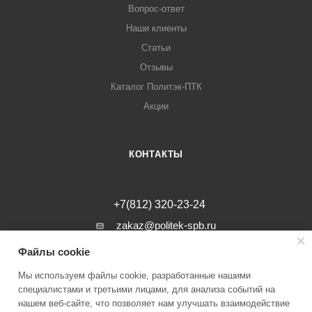
Вопрос-ответ
Наши клиенты
Статьи
Отзывы
Каталог Политэк-ПТК
Акции
КОНТАКТЫ
+7(812) 320-23-24
zakaz@politek-spb.ru
Файлы cookie
г. Санкт-Петербург, Минеральная ул, д.
31, лит. В, помещение 1-Н, офис 23
Мы используем файлы cookie, разработанные нашими
специалистами и третьими лицами, для анализа событий на
нашем веб-сайте, что позволяет нам улучшать взаимодействие