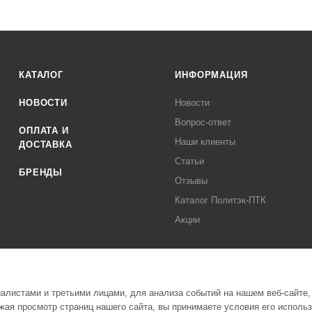
КАТАЛОГ
ИНФОРМАЦИЯ
НОВОСТИ
Новости
Вопрос-ответ
ОПЛАТА И
Наши клиенты
ДОСТАВКА
Статьи
БРЕНДЫ
Отзывы
Каталог Политэк-ПТК
Акции
листами и третьими лицами, для анализа событий на нашем веб-сайте,
ая просмотр страниц нашего сайта, вы принимаете условия его исполь