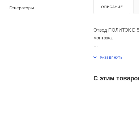
ОПИСАНИЕ
Генераторы
Отвод ПОЛИТЭК D 50
монтажа.
Благодаря канализац
востребовано при мо
угол или архитектур
С этим товаро
Применяется при мак
95ºС).