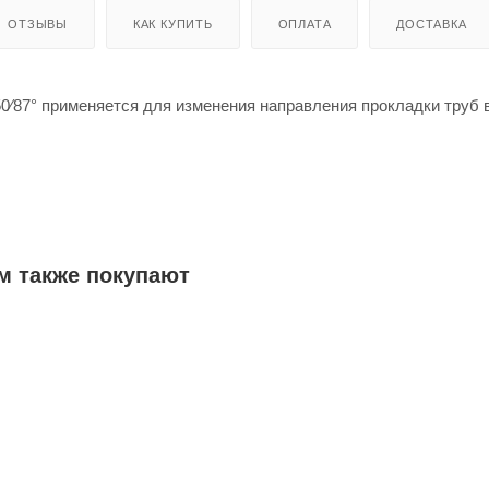
ОТЗЫВЫ
КАК КУПИТЬ
ОПЛАТА
ДОСТАВКА
⁄87° применяется для изменения направления прокладки труб 
ионным отводам можно повернуть трубу в любую сторону. Это 
нтаже сложных трубопроводных систем и при необходимости о
ный выступ.
м также покупают
симальной температуре постоянных стоков - 80ºС (кратковреме