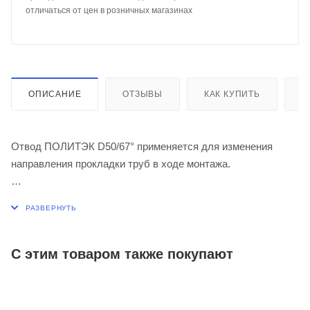
отличаться от цен в розничных магазинах
ОПИСАНИЕ
ОТЗЫВЫ
КАК КУПИТЬ
О
Отвод ПОЛИТЭК D50/67° применяется для изменения
направления прокладки труб в ходе монтажа.
Благодаря канализационным отводам можно повернуть
трубу в любую сторону. Это особенно востребовано при
монтаже сложных трубопроводных систем и при
необходимости обогнуть угол или архитектурный выступ.
С этим товаром также покупают
Применяется при максимальной температуре постоянных
стоков - 80ºС (кратковременная - 95ºС).