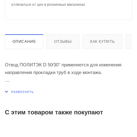
отличаться от цен в розничных магазинах
ОПИСАНИЕ
ОТЗЫВЫ
КАК КУПИТЬ
О
Отвод ПОЛИТЭК D 50⁄30° применяется для изменения
направления прокладки труб в ходе монтажа.
Благодаря канализационным отводам можно повернуть
трубу в любую сторону. Это особенно востребовано при
монтаже сложных трубопроводных систем и при
необходимости обогнуть угол или архитектурный выступ.
С этим товаром также покупают
Применяется при максимальной температуре постоянных
стоков - 80ºС (кратковременная - 95ºС).